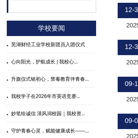
12-
202
学校要闻
芜湖财经工业学校新团员入团仪式
12-
202
心向阳光，护航成长 | 我校心...
升旗仪式铭初心，禁毒教育伴青春...
09-
我校学子在2026年市英语竞赛...
202
妙笔绘诚信 清风润校园｜我校资...
09-
守护青春心灵，赋能健康成长——...
202