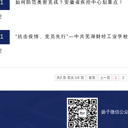
31
如何防范奥密克戎？安徽省疾控中心划重点！
2
31
“抗击疫情、党员先行”—中共芜湖财经工业学
2
共2 页 页次:1/2 页
首页
上一页
1
2
扬子微信公