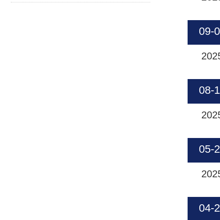
09-
202
08-
202
05-
202
04-