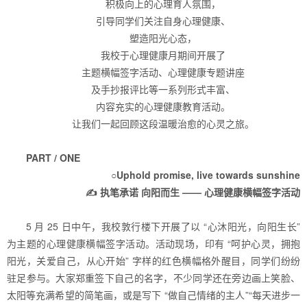
积极向上的心理育人氛围，
引导同学们关注自身心理健康、
塑造阳光心态，
我校于心理健康月期间开展了
主题横幅签字活动、心理健康专题讲座
及手抄报评比等一系列形式丰富、
内容充实的心理健康教育活动。
让我们一起回顾这段温暖治愈的心灵之旅。
PART / ONE
○Uphold promise, live towards sunshine
✍️ 执笔承诺 向阳而生 —— 心理健康横幅签字活动
5 月 25 日中午，我校敦行楼下开展了以 “心沐阳光，向阳生长”
为主题的心理健康横幅签字活动。活动现场，印有 “呵护心灵，拥抱
阳光，关爱自己，从心开始” 字样的红色横幅格外醒目，同学们纷纷
驻足参与。大家郑重签下自己的名字，不少同学还在旁边画上笑脸、
太阳等充满希望的简笔画，或是写下 “做自己情绪的主人”“每天进步一